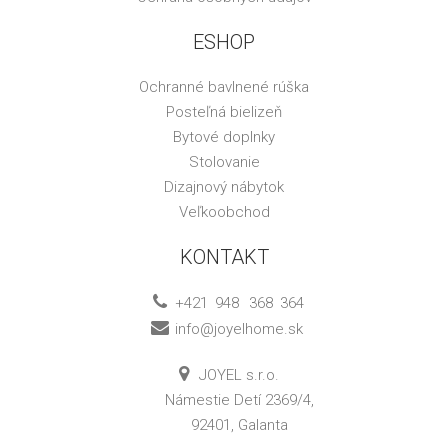
ESHOP
Ochranné bavlnené rúška
Posteľná bielizeň
Bytové doplnky
Stolovanie
Dizajnový nábytok
Veľkoobchod
KONTAKT
+421
948
368
364
info@joyelhome.sk
JOYEL s.r.o.
Námestie Detí 2369/4,
92401, Galanta