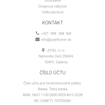
Stolovanie
Dizajnový nábytok
Veľkoobchod
KONTAKT
+421
948
368
364
info@joyelhome.sk
JOYEL s.r.o.
Námestie Detí 2369/4,
92401, Galanta
ČÍSLO ÚČTU
Číslo účtu pre bezhotovostné platby:
Banka: Tatra banka
IBAN: SK67 1100 0000 0029 4615 0228
BIC (SWIFT): TATRSKBX