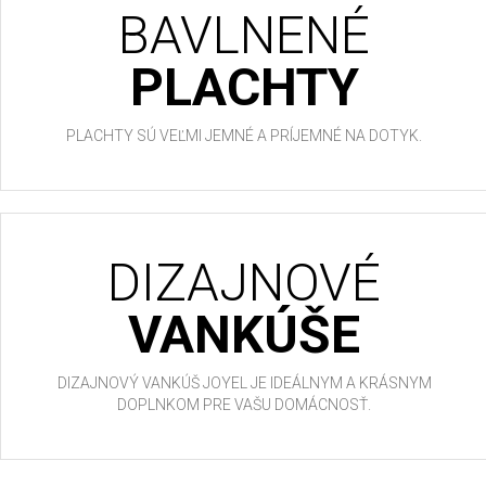
BAVLNENÉ
PLACHTY
PLACHTY SÚ VEĽMI JEMNÉ A PRÍJEMNÉ NA DOTYK.
DIZAJNOVÉ
VANKÚŠE
DIZAJNOVÝ VANKÚŠ JOYEL JE IDEÁLNYM A KRÁSNYM
DOPLNKOM PRE VAŠU DOMÁCNOSŤ.