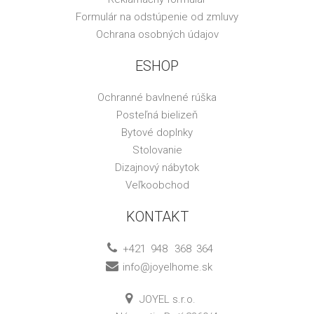
Formulár na odstúpenie od zmluvy
Ochrana osobných údajov
ESHOP
Ochranné bavlnené rúška
Posteľná bielizeň
Bytové doplnky
Stolovanie
Dizajnový nábytok
Veľkoobchod
KONTAKT
+421
948
368
364
info@joyelhome.sk
JOYEL s.r.o.