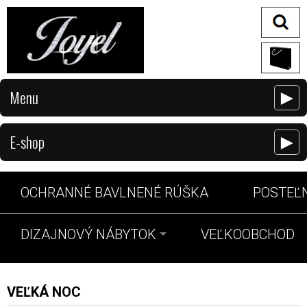
Menu
►
E-shop
►
OCHRANNÉ BAVLNENÉ RÚŠKA
POSTEĽN
DIZAJNOVÝ NÁBYTOK
VEĽKOOBCHOD
VEĽKÁ NOC