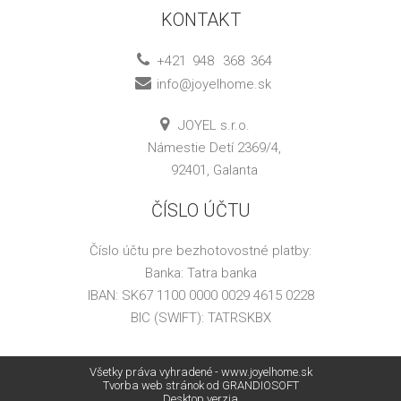
KONTAKT
+421
948
368
364
info@joyelhome.sk
JOYEL s.r.o.
Námestie Detí 2369/4,
92401, Galanta
ČÍSLO ÚČTU
Číslo účtu pre bezhotovostné platby:
Banka: Tatra banka
IBAN: SK67 1100 0000 0029 4615 0228
BIC (SWIFT): TATRSKBX
Všetky práva vyhradené - www.joyelhome.sk
Tvorba web stránok
od GRANDIOSOFT
Desktop verzia