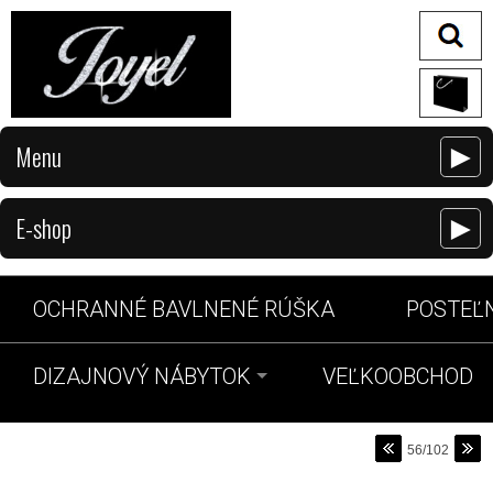
Menu
►
E-shop
►
OCHRANNÉ BAVLNENÉ RÚŠKA
POSTEĽN
DIZAJNOVÝ NÁBYTOK
VEĽKOOBCHOD
56/102