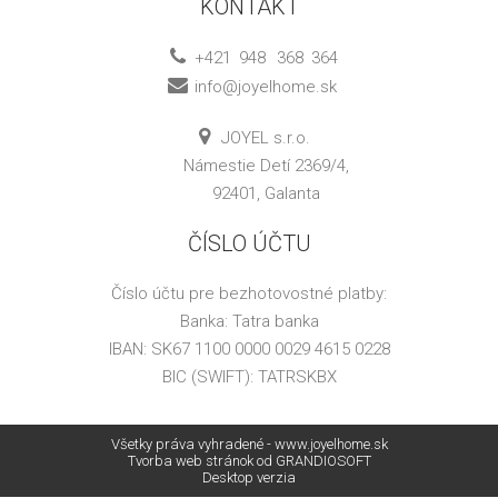
KONTAKT
+421
948
368
364
info@joyelhome.sk
JOYEL s.r.o.
Námestie Detí 2369/4,
92401, Galanta
ČÍSLO ÚČTU
Číslo účtu pre bezhotovostné platby:
Banka: Tatra banka
IBAN: SK67 1100 0000 0029 4615 0228
BIC (SWIFT): TATRSKBX
Všetky práva vyhradené - www.joyelhome.sk
Tvorba web stránok
od GRANDIOSOFT
Desktop verzia