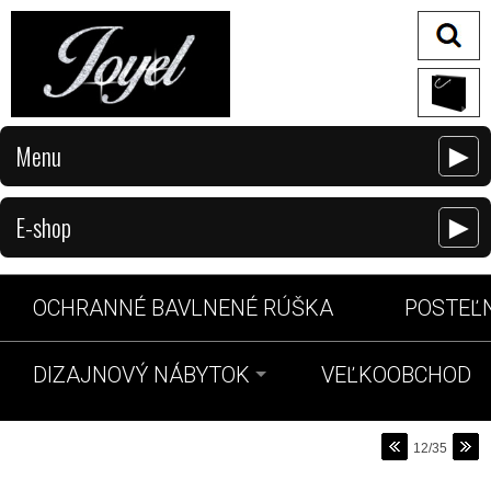
Menu
►
E-shop
►
OCHRANNÉ BAVLNENÉ RÚŠKA
POSTEĽN
DIZAJNOVÝ NÁBYTOK
VEĽKOOBCHOD
12/35